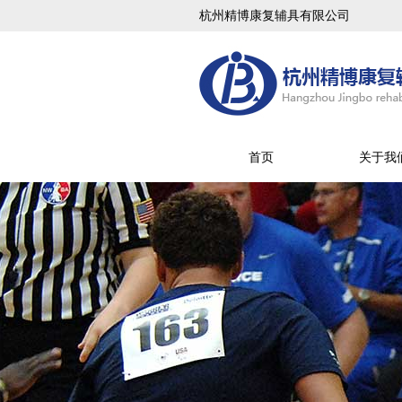
杭州精博康复辅具有限公司
首页
关于我