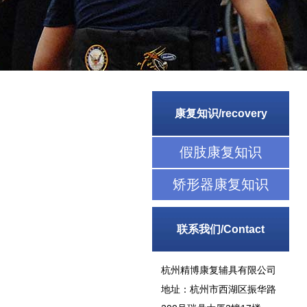
康复知识/recovery
假肢康复知识
矫形器康复知识
联系我们/Contact
杭州精博康复辅具有限公司
地址：杭州市西湖区振华路