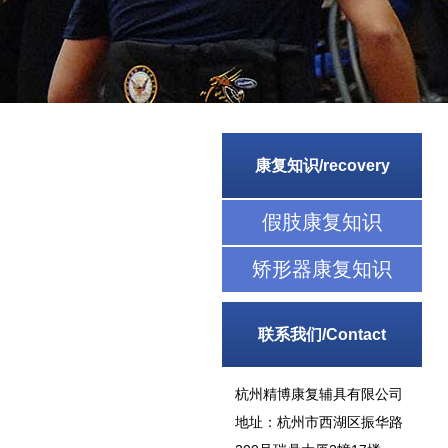
康复知识/recovery
假肢康复知识
矫形器康复知识
联系我们/Contact
杭州精博康复辅具有限公司
地址：杭州市西湖区振华路