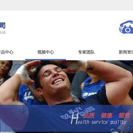
产品中心
视频中心
专家团队
新闻资