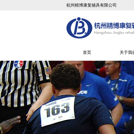
杭州精博康复辅具有限公司
首页
关于我