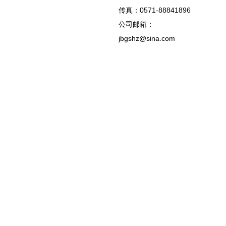
传真：0571-88841896
公司邮箱：
jbgshz@sina.com