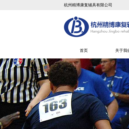
杭州精博康复辅具有限公司
首页
关于我