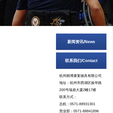
新闻资讯/News
联系我们/Contact
杭州精博康复辅具有限公司
地址：杭州市西湖区振华路
200号瑞鼎大厦2幢17楼
联系方式：
总机：0571-88931301
营业部：0571-88841896